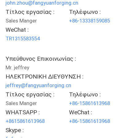
john.zhou@fangyuanforging.cn
ΑΠΌΣΠΑΣΜΑ
Τίτλος εργασίας :
Τηλέφωνο :
Sales Manger
+86-13338159085
SITEMAP
WeChat :
TR1315583554
PRIVACY
POLICY
Υπεύθυνος Επικοινωνίας :
Mr. jeffrey
ΗΛΕΚΤΡΟΝΙΚΗ ΔΙΕΥΘΥΝΣΗ :
jeffrey@fangyuanforging.cn
Τίτλος εργασίας :
Τηλέφωνο :
Sales Manger
+86-15861613968
WHATSAPP :
WeChat :
+8615861613968
+86-15861613968
Skype :