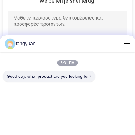
We bellen je snel terug!
fangyuan
6:31 PM
Good day, what product are you looking for?
Λαϊκή κατηγορία
Όλα
Ένα Παραποιημένο 
Σφυρήλατα Metal
Χάλυβα Δακτυλίους
Σφυρηλατημένα 
Σφυρηλατημένα 
Μανίκια
Κυλημένα 
Δαχτυλίδια