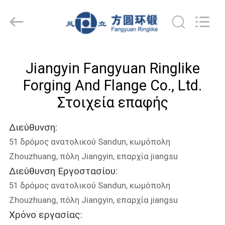
Ringlike
Forging
And
Flange
Co.,
Ltd..
All
Rights
ΣΠΊΤΙ
Reserved.
Jiangyin Fangyuan Ringlike
ΠΡΟΪΌΝΤΑ
Forging And Flange Co., Ltd.
Στοιχεία επαφής
ΒΊΝΤΕΟ
Διεύθυνση:
51 δρόμος ανατολικού Sandun, κωμόπολη
ΠΕΡΊΠΟΥ
Zhouzhuang, πόλη Jiangyin, επαρχία jiangsu
ΕΜΕΊΣ
Διεύθυνση Εργοστασίου:
51 δρόμος ανατολικού Sandun, κωμόπολη
ΓΎΡΟΣ
Zhouzhuang, πόλη Jiangyin, επαρχία jiangsu
ΕΡΓΟΣΤΑΣΊΩΝ
Χρόνο εργασίας: