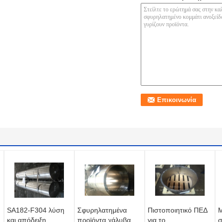
SA182-F304 λύση
Σφυρηλατημένα
Πιστοποιητικό ΠΕΔ
Μ
και απόδειξη
προϊόντα χάλυβα
για το
σ