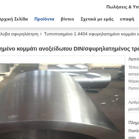
Πωλήσεις & Υπ
Αρχική Σελίδα
Προϊόντα
βίντεο
Σχετικά με εμάς
επαφή
άλυβα σφυρηλάτηση
Τυποποιημένο 1.4404 σφυρηλατημένο κομμάτι 
ημένο κομμάτι ανοξείδωτου DIN/σφυρηλατημένος τρ
Λεπτο
Τόπος
καταγ
Μάρκα
Πιστο
Αριθμ
μοντέ
Πληρ
Ποσότ
min: