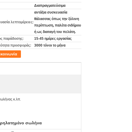
Διαπραγματεύσιμα
αντάξια συσκευασία
θάλασσας όπως την ξύλινη
υασία λεπτομέρειες:
περίπτωση, παλέτα σιδήρου
ή ως διαταγή του πελάτη.
ς παράδοσης:
15-45 ημέρες εργασίας
ότητα προσφοράς:
3000 τόνοι το μήνα
ικοινωνία
σωλήνας κ.λπ.
ρηλατημένο σωλήνα