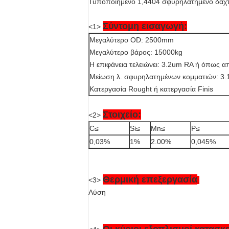
Τυποποιημένο 1,4404 σφυρηλατημένο δαχτ
Σύντομη εισαγωγή:
<1>
Μεγαλύτερο OD: 2500mm
Μεγαλύτερο βάρος: 15000kg
Η επιφάνεια τελειώνει: 3.2um RA ή όπως απα
Μείωση λ. σφυρηλατημένων κομματιών: 3.1
Κατεργασία Rought ή κατεργασία Finis
Στοιχείο:
<2>
C≤
Si≤
Mn≤
P≤
0,03%
1%
2.00%
0,045%
Θερμική επεξεργασία
<3>
:
Λύση