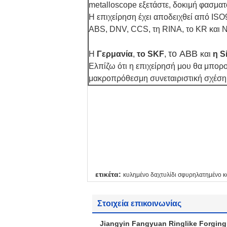
metalloscope εξετάστε, δοκιμή φασματο
Η επιχείρηση έχει αποδειχθεί από ISO
ABS, DNV, CCS, τη RINA, το KR και 
το ABB
Η
Γερμανία
,
το SKF
,
και
η S
Ελπίζω ότι η επιχείρησή μου θα μπορο
μακροπρόθεσμη συνεταιριστική σχέση 
ετικέτα:
κυλημένο δαχτυλίδι σφυρηλατημένο κ
Στοιχεία επικοινωνίας
Jiangyin Fangyuan Ringlike Forging