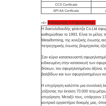
CCS Certficate
API-6A Certficate
Εισαγωγή επιχείρησης:
<6>
Η δακτυλιδοειδής φλάντζα Co.Ltd σφ
καθιερώθηκε το 1993. Είναι το μέλος 
Metalforming, της κινεζικής ένωσης αι
πετροχημικής ένωσης βιομηχανίας εξ
Σαν κύριο κατασκευαστή σφυρηλατημέν
ειδικευμένη στην κατασκευή των σφυ
δίσκων, του σφυρηλατημένου άξονα, 
βαλβίδων και των σφυρηλατημένων κο
Η επιχείρηση καλύπτει μια συνολική έ
χτίζοντας την έκταση 70.000 τετρ.μέτρ
επιχείρηση. Μεταξύ τους, υπάρχουν 13
κεντρικό εργαστήριο δοκιμής μας. όποι