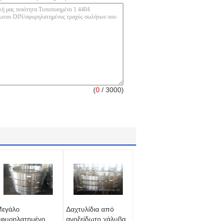
(
0
/ 3000)
εγάλο
Δαχτυλίδια από
φυρηλατημένο
ανοξείδωτο χάλυβα