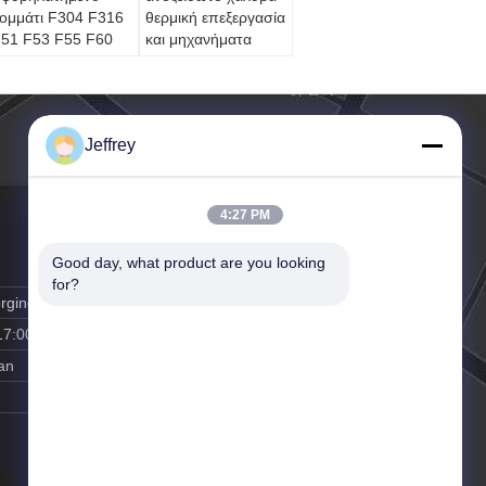
ομμάτι F304 F316
θερμική επεξεργασία
51 F53 F55 F60
και μηχανήματα
321 F316Ti
νοξείδωτου καυτό -
υλημένο δαχτυλίδι
Jeffrey
4:27 PM
Good day, what product are you looking 
for?
rging.cn
17:00
an