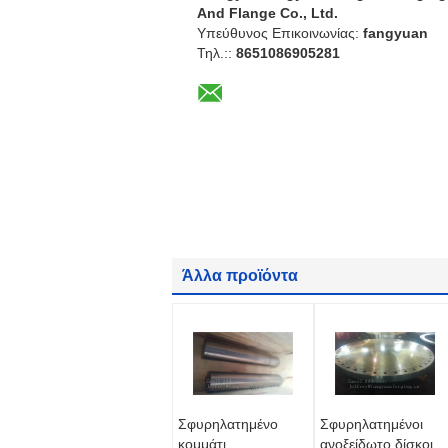
And Flange Co., Ltd.
Υπεύθυνος Επικοινωνίας:
fangyuan
Τηλ.::
8651086905281
Άλλα προϊόντα
Σφυρηλατημένο
Σφυρηλατημένοι
κομμάτι
ανοξείδωτο δίσκοι