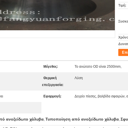
Τιμή:
Συσκε
Χρόνο
Δυνατ
Επ
Μέγεθος:
Το ανώτατο OD είναι 2500mm,
Θερμική
Λύση
επεξεργασία:
νει
Εφαρμογή:
Δοχείο πίεσης, βαλβίδα σφαιρών, 
πό ανοξείδωτο χάλυβα
Τυποποίηση από ανοξείδωτο χάλυβα
Σφυ
,
,