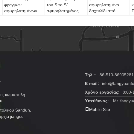
φραγμών
του S το S/
σφυρηλατημένο
κ
σφυρηλατημένων
σφυρηλατημένος
δαχτυλίδι από
F
κομματιών
κύλινδρος φλαντζών
ανοξείδωτο χάλυβα
F
ανοξείδωτου που
δαχτυλιδιών με την
α
επεξεργάζονται στη
κατεργασία
κ
μηχανή
Α
Τηλ.::
86-510-86905281
E-mail:
info@fangyuanfo
Χρόνο εργασίας:
8:00-
un, κωμόπολη
su
Υπεύθυνος:
Mr. fangyu
Mobile Site
τολικού Sandun,
ρχία jiangsu