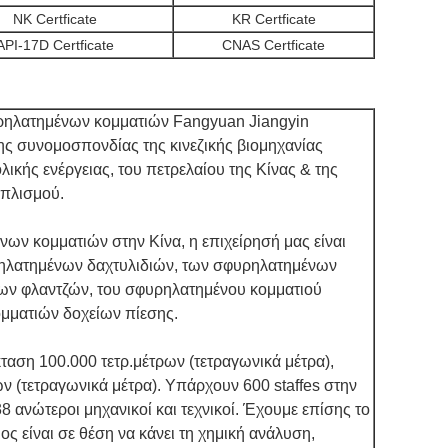
NK Certficate
KR Certficate
API-17D Certficate
CNAS Certficate
υρηλατημένων κομματιών Fangyuan Jiangyin
της συνομοσπονδίας της κινεζικής βιομηχανίας
ολικής ενέργειας, του πετρελαίου της Κίνας & της
οπλισμού.
ων κομματιών στην Κίνα, η επιχείρησή μας είναι
ρηλατημένων δαχτυλιδιών, των σφυρηλατημένων
των φλαντζών, του σφυρηλατημένου κομματιού
μματιών δοχείων πίεσης.
κταση 100.000 τετρ.μέτρων (τετραγωνικά μέτρα),
ων (τετραγωνικά μέτρα). Υπάρχουν 600 staffes στην
8 ανώτεροι μηχανικοί και τεχνικοί. Έχουμε επίσης το
ος είναι σε θέση να κάνει τη χημική ανάλυση,