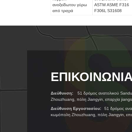
ανοξείδωτου γύρω
ASTM ASME F316
από τραχιά
F306L S31608
επεξεργασμένη στη
SUS316 που
μηχανή φραγμών,
προσαρμόζονται
σφυρηλατημένα
κομμάτια συνήθειας
ΕΠΙΚΟΙΝΩΝΊ
Διεύθυνση:
51 δρόμος ανατολικού Sand
Zhouzhuang, πόλη Jiangyin, επαρχία jiang
Διεύθυνση Εργοστασίου:
51 δρόμος ανα
κωμόπολη Zhouzhuang, πόλη Jiangyin, επα