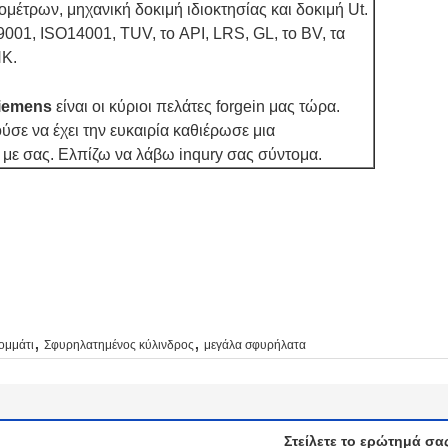
μέτρων, μηχανική δοκιμή ιδιοκτησίας και δοκιμή Ut.
9001, ISO14001, TUV, το API, LRS, GL, το BV, τα
NK.
iemens
είναι οι κύριοι πελάτες forgein μας τώρα.
ύσε να έχει την ευκαιρία καθιέρωσε μια
με σας. Ελπίζω να λάβω inqury σας σύντομα.
,
,
ομμάτι
Σφυρηλατημένος κύλινδρος
μεγάλα σφυρήλατα
Στείλετε το ερώτημά σα