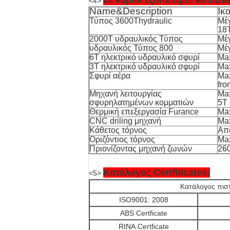
Οι κύριοι εξοπλισμοί κατασκ
<4>
Name&Description
Ικ
Τύπος 3600Thydraulic
Μέγ
18
2000T υδραυλικός Τύπος
Μέγ
υδραυλικός Τύπος 800
Μέγ
6T ηλεκτρικό υδραυλικό σφυρί
Max
3T ηλεκτρικό υδραυλικό σφυρί
Max
Σφυρί αέρα
Max
fr
Μηχανή λειτουργίας
Max
σφυρηλατημένων κομματιών
5T
Θερμική επεξεργασία Furance
Ma
CNC driling μηχανή
Ma
Κάθετος τόρνος
Απ
Οριζόντιος τόρνος
Ma
Πριονίζοντας μηχανή ζωνών
26
Κατάλογος Certfiticates:
<5>
Κατάλογος πισ
ISO9001: 2008
ABS Certficate
RINA Certficate