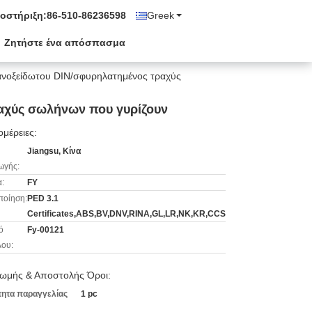
οστήριξη:
86-510-86236598
Greek
Ζητήστε ένα απόσπασμα
ανοξείδωτου DIN/σφυρηλατημένος τραχύς
αχύς σωλήνων που γυρίζουν
μέρειες:
Jiangsu, Κίνα
ωγής:
:
FY
ποίηση:
PED 3.1
Certificates,ABS,BV,DNV,RINA,GL,LR,NK,KR,CCS
ό
Fy-00121
λου:
ωμής & Αποστολής Όροι:
ητα παραγγελίας
1 pc