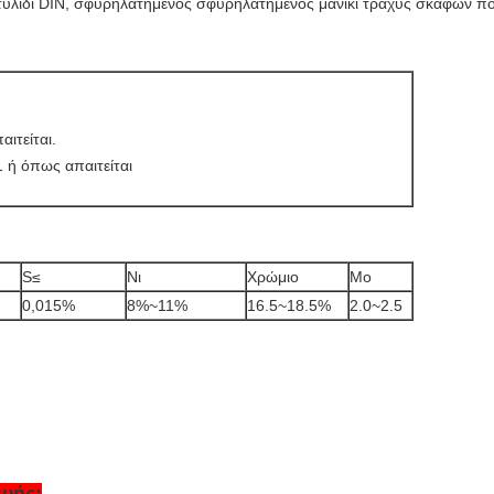
υλίδι DIN, σφυρηλατημένος σφυρηλατημένος μανίκι τραχύς σκαφών πο
ιτείται.
 ή όπως απαιτείται
S≤
Νι
Χρώμιο
Mo
0,015%
8%~11%
16.5~18.5%
2.0~2.5