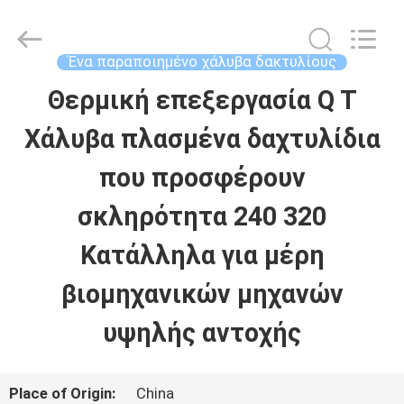
Ringlike
Forging
And
Flange
Ένα παραποιημένο χάλυβα δακτυλίους
Co.,
Ltd..
Θερμική επεξεργασία Q T
ΣΠΊΤΙ
All
Rights
Reserved.
Χάλυβα πλασμένα δαχτυλίδια
ΠΡΟΪΌΝΤΑ
που προσφέρουν
σκληρότητα 240 320
ΒΊΝΤΕΟ
Κατάλληλα για μέρη
βιομηχανικών μηχανών
ΠΕΡΊΠΟΥ
υψηλής αντοχής
ΕΜΕΊΣ
Place of Origin:
China
ΓΎΡΟΣ