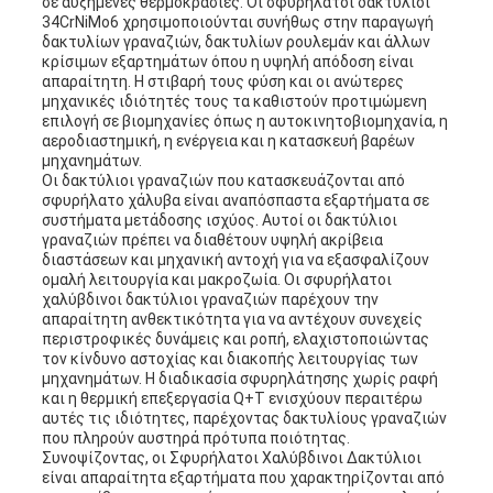
σε αυξημένες θερμοκρασίες. Οι σφυρήλατοι δακτύλιοι
34CrNiMo6 χρησιμοποιούνται συνήθως στην παραγωγή
δακτυλίων γραναζιών, δακτυλίων ρουλεμάν και άλλων
κρίσιμων εξαρτημάτων όπου η υψηλή απόδοση είναι
απαραίτητη. Η στιβαρή τους φύση και οι ανώτερες
μηχανικές ιδιότητές τους τα καθιστούν προτιμώμενη
επιλογή σε βιομηχανίες όπως η αυτοκινητοβιομηχανία, η
αεροδιαστημική, η ενέργεια και η κατασκευή βαρέων
μηχανημάτων.
Οι δακτύλιοι γραναζιών που κατασκευάζονται από
σφυρήλατο χάλυβα είναι αναπόσπαστα εξαρτήματα σε
συστήματα μετάδοσης ισχύος. Αυτοί οι δακτύλιοι
γραναζιών πρέπει να διαθέτουν υψηλή ακρίβεια
διαστάσεων και μηχανική αντοχή για να εξασφαλίζουν
ομαλή λειτουργία και μακροζωία. Οι σφυρήλατοι
χαλύβδινοι δακτύλιοι γραναζιών παρέχουν την
απαραίτητη ανθεκτικότητα για να αντέχουν συνεχείς
περιστροφικές δυνάμεις και ροπή, ελαχιστοποιώντας
τον κίνδυνο αστοχίας και διακοπής λειτουργίας των
μηχανημάτων. Η διαδικασία σφυρηλάτησης χωρίς ραφή
και η θερμική επεξεργασία Q+T ενισχύουν περαιτέρω
αυτές τις ιδιότητες, παρέχοντας δακτυλίους γραναζιών
που πληρούν αυστηρά πρότυπα ποιότητας.
Συνοψίζοντας, οι Σφυρήλατοι Χαλύβδινοι Δακτύλιοι
είναι απαραίτητα εξαρτήματα που χαρακτηρίζονται από