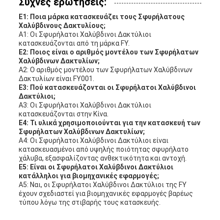
Συχνές ερωτήσεις:
Ε1: Ποια μάρκα κατασκευάζει τους Σφυρήλατους
Χαλύβδινους Δακτυλίους;
Α1: Οι Σφυρήλατοι Χαλύβδινοι Δακτύλιοι
κατασκευάζονται από τη μάρκα FY.
Ε2: Ποιος είναι ο αριθμός μοντέλου των Σφυρήλατων
Χαλύβδινων Δακτυλίων;
Α2: Ο αριθμός μοντέλου των Σφυρήλατων Χαλύβδινων
Δακτυλίων είναι FY001.
Ε3: Πού κατασκευάζονται οι Σφυρήλατοι Χαλύβδινοι
Δακτύλιοι;
Α3: Οι Σφυρήλατοι Χαλύβδινοι Δακτύλιοι
κατασκευάζονται στην Κίνα.
Ε4: Τι υλικά χρησιμοποιούνται για την κατασκευή των
Σφυρήλατων Χαλύβδινων Δακτυλίων;
Α4: Οι Σφυρήλατοι Χαλύβδινοι Δακτύλιοι είναι
κατασκευασμένοι από υψηλής ποιότητας σφυρήλατο
χάλυβα, εξασφαλίζοντας ανθεκτικότητα και αντοχή.
Ε5: Είναι οι Σφυρήλατοι Χαλύβδινοι Δακτύλιοι
κατάλληλοι για βιομηχανικές εφαρμογές;
Α5: Ναι, οι Σφυρήλατοι Χαλύβδινοι Δακτύλιοι της FY
έχουν σχεδιαστεί για βιομηχανικές εφαρμογές βαρέως
τύπου λόγω της στιβαρής τους κατασκευής.