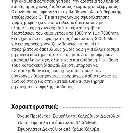
την ακρίβεια κατασκευής τους, την αριστεία του υλικού
και τις προηγμένες διαδικασίες θερμικής επεξεργασίας.
Ο συνδυασμός σφυρήλατου χαλύβδινου υλικού, θερμικής
επεξεργασίας Q+T και τεχνολογίας σφυρηλάτησης
χωρίς ραφή έχει ως αποτέλεσμα δακτυλίους με
εξαιρετικές μηχανικές ιδιότητες και ακρίβεια
διαστάσεων που κυμαίνεται από 1000mm έως 7800mm.
Είτε χρειάζεστε σφυρήλατους δακτυλίους 34CrNiMo6
για εφαρμογές γραναζιών βαρέως τύπου είτε
σφυρήλατους δακτυλίους χωρίς ραφή για άλλα κρίσιμα
μηχανικά συστήματα, αυτά τα προϊόντα προσφέρουν
απαράμιλλη αντοχή, αξιοπιστία και απόδοση. Η στιβαρή
τους κατασκευή διασφαλίζει ότι μπορούν να
ανταποκριθούν στις αυστηρές απαιτήσεις των
σύγχρονων βιομηχανικών εφαρμογών, καθιστώντας τα
ζωτικό στοιχείο στην κατασκευή και συντήρηση
μηχανημάτων υψηλής απόδοσης.
Χαρακτηριστικά:
Όνομα Προϊόντος: Σφυρήλατοι Χαλύβδινοι Δακτύλιοι
Υλικό: Σφυρήλατοι δακτύλιοι 34CrNiMo6,
Σφυρήλατοι Δακτύλιοι από Κράμα Χάλυβα