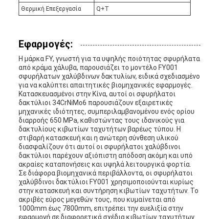
Θερμική Επεξεργασία
Q+T
Εφαρμογές:
Η μάρκα FY, γνωστή για τα υψηλής ποιότητας σφυρήλατα
από κράμα χάλυβα, παρουσιάζει το μοντέλο FY001
σφυρήλατων χαλύβδινων δακτυλίων, ειδικά σχεδιασμένο
για να καλύπτει απαιτητικές βιομηχανικές εφαρμογές.
Κατασκευασμένοι στην Κίνα, αυτοί οι σφυρήλατοι
δακτύλιοι 34CrNiMo6 παρουσιάζουν εξαιρετικές
μηχανικές ιδιότητες, συμπεριλαμβανομένου ενός ορίου
διαρροής 650 MPa, καθιστώντας τους ιδανικούς για
δακτυλίους κιβωτίων ταχυτήτων βαρέως τύπου. Η
στιβαρή κατασκευή και η ανώτερη σύνθεση υλικού
διασφαλίζουν ότι αυτοί οι σφυρήλατοι χαλύβδινοι
δακτύλιοι παρέχουν αξιόπιστη απόδοση ακόμη και υπό
ακραίες καταπονήσεις και υψηλά λειτουργικά φορτία.
Σε διάφορα βιομηχανικά περιβάλλοντα, οι σφυρήλατοι
χαλύβδινοι δακτύλιοι FY001 χρησιμοποιούνται κυρίως
στην κατασκευή και συντήρηση κιβωτίων ταχυτήτων. Το
ακριβές εύρος μεγεθών τους, που κυμαίνεται από
1000mm έως 7800mm, επιτρέπει την ευελιξία στην
εφαρμογή σε διαφορετικά σχέδια κιβωτίων ταχυτήτων