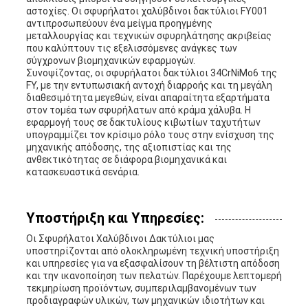
αστοχίες. Οι σφυρήλατοι χαλύβδινοι δακτύλιοι FY001
αντιπροσωπεύουν ένα μείγμα προηγμένης
μεταλλουργίας και τεχνικών σφυρηλάτησης ακριβείας
που καλύπτουν τις εξελισσόμενες ανάγκες των
σύγχρονων βιομηχανικών εφαρμογών.
Συνοψίζοντας, οι σφυρήλατοι δακτύλιοι 34CrNiMo6 της
FY, με την εντυπωσιακή αντοχή διαρροής και τη μεγάλη
διαθεσιμότητα μεγεθών, είναι απαραίτητα εξαρτήματα
στον τομέα των σφυρήλατων από κράμα χάλυβα. Η
εφαρμογή τους σε δακτυλίους κιβωτίων ταχυτήτων
υπογραμμίζει τον κρίσιμο ρόλο τους στην ενίσχυση της
μηχανικής απόδοσης, της αξιοπιστίας και της
ανθεκτικότητας σε διάφορα βιομηχανικά και
κατασκευαστικά σενάρια.
Υποστήριξη και Υπηρεσίες:
Οι Σφυρήλατοι Χαλύβδινοι Δακτύλιοι μας
υποστηρίζονται από ολοκληρωμένη τεχνική υποστήριξη
και υπηρεσίες για να εξασφαλίσουν τη βέλτιστη απόδοση
και την ικανοποίηση των πελατών. Παρέχουμε λεπτομερή
τεκμηρίωση προϊόντων, συμπεριλαμβανομένων των
προδιαγραφών υλικών, των μηχανικών ιδιοτήτων και