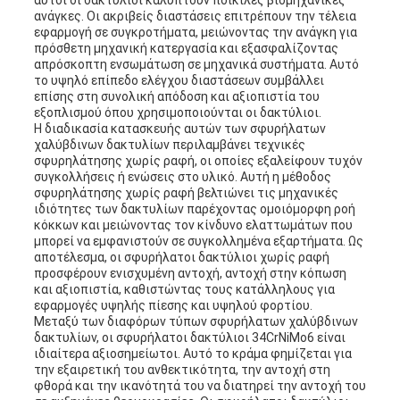
αυτοί οι δακτύλιοι καλύπτουν ποικίλες βιομηχανικές
ανάγκες. Οι ακριβείς διαστάσεις επιτρέπουν την τέλεια
εφαρμογή σε συγκροτήματα, μειώνοντας την ανάγκη για
πρόσθετη μηχανική κατεργασία και εξασφαλίζοντας
απρόσκοπτη ενσωμάτωση σε μηχανικά συστήματα. Αυτό
το υψηλό επίπεδο ελέγχου διαστάσεων συμβάλλει
επίσης στη συνολική απόδοση και αξιοπιστία του
εξοπλισμού όπου χρησιμοποιούνται οι δακτύλιοι.
Η διαδικασία κατασκευής αυτών των σφυρήλατων
χαλύβδινων δακτυλίων περιλαμβάνει τεχνικές
σφυρηλάτησης χωρίς ραφή, οι οποίες εξαλείφουν τυχόν
συγκολλήσεις ή ενώσεις στο υλικό. Αυτή η μέθοδος
σφυρηλάτησης χωρίς ραφή βελτιώνει τις μηχανικές
ιδιότητες των δακτυλίων παρέχοντας ομοιόμορφη ροή
κόκκων και μειώνοντας τον κίνδυνο ελαττωμάτων που
μπορεί να εμφανιστούν σε συγκολλημένα εξαρτήματα. Ως
αποτέλεσμα, οι σφυρήλατοι δακτύλιοι χωρίς ραφή
προσφέρουν ενισχυμένη αντοχή, αντοχή στην κόπωση
και αξιοπιστία, καθιστώντας τους κατάλληλους για
εφαρμογές υψηλής πίεσης και υψηλού φορτίου.
Μεταξύ των διαφόρων τύπων σφυρήλατων χαλύβδινων
δακτυλίων, οι σφυρήλατοι δακτύλιοι 34CrNiMo6 είναι
ιδιαίτερα αξιοσημείωτοι. Αυτό το κράμα φημίζεται για
την εξαιρετική του ανθεκτικότητα, την αντοχή στη
φθορά και την ικανότητά του να διατηρεί την αντοχή του