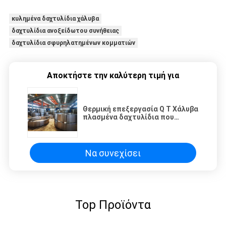
κυλημένα δαχτυλίδια χάλυβα
δαχτυλίδια ανοξείδωτου συνήθειας
δαχτυλίδια σφυρηλατημένων κομματιών
Αποκτήστε την καλύτερη τιμή για
Θερμική επεξεργασία Q T Χάλυβα
πλασμένα δαχτυλίδια που
προσφέρουν σκληρότητα 240 320
Κατάλληλα για μέρη
βιομηχανικών μηχανών υψηλής
αντοχής
Να συνεχίσει
Top Προϊόντα