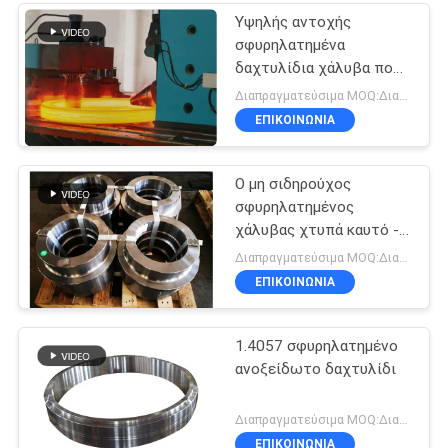
Υψηλής αντοχής
σφυρηλατημένα
δαχτυλίδια χάλυβα που
αποσβήνουν +
Διαπραγματεύσιμα MOQ:Διαπραγματεύσιμο
μετριάζοντας θερμική
ΕΠΙΚΟΙΝΩΝΊΑ
επεξεργασία
Ο μη σιδηρούχος
σφυρηλατημένος
χάλυβας χτυπά καυτό -
κυλημένος για τα
Διαπραγματεύσιμα MOQ:Διαπραγματεύσιμο
τρόφιμα & το ποτό
ΕΠΙΚΟΙΝΩΝΊΑ
Indutry
1.4057 σφυρηλατημένο
ανοξείδωτο δαχτυλίδι
Διαπραγματεύσιμα MOQ:Διαπραγματεύσιμος
ΕΠΙΚΟΙΝΩΝΊΑ