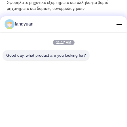
Σφυρήλατα μηχανικά εξαρτήματα κατάλληλα για βαριά
μηχανήματα και δομικές συναρμολογήσεις
Σφυρήλατα δακτυλίδια από χάλυβα 42CrMo4 που
fangyuan
προσφέρουν διαστατική ακρίβεια 1000-7800mm
σχεδιασμένα για να πληρούν αυστηρά μηχανικά πρότυπα
11:17 AM
Σκληρότητα 240320 Σφυρηλατημένα ατσάλινα δαχτυλίδια
πάχους 250 mm σχεδιασμένα για να ανταποκρίνονται στις
Good day, what product are you looking for?
απαιτήσεις των βαρέων βιομηχανικών εφαρμογών
Λαϊκή κατηγορία
Όλα
Ένα Παραποιημένο 
Σφυρήλατα Metal
Χάλυβα Δακτυλίους
Σφυρηλατημένα 
Σφυρηλατημένα 
Μανίκια
Κυλημένα 
Δαχτυλίδια