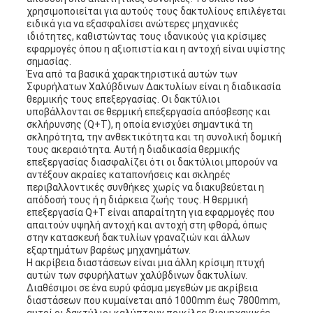
χρησιμοποιείται για αυτούς τους δακτυλίους επιλέγεται
ειδικά για να εξασφαλίσει ανώτερες μηχανικές
ιδιότητες, καθιστώντας τους ιδανικούς για κρίσιμες
εφαρμογές όπου η αξιοπιστία και η αντοχή είναι υψίστης
σημασίας.
Ένα από τα βασικά χαρακτηριστικά αυτών των
Σφυρήλατων Χαλύβδινων Δακτυλίων είναι η διαδικασία
θερμικής τους επεξεργασίας. Οι δακτύλιοι
υποβάλλονται σε θερμική επεξεργασία απόσβεσης και
σκλήρυνσης (Q+T), η οποία ενισχύει σημαντικά τη
σκληρότητα, την ανθεκτικότητα και τη συνολική δομική
τους ακεραιότητα. Αυτή η διαδικασία θερμικής
επεξεργασίας διασφαλίζει ότι οι δακτύλιοι μπορούν να
αντέξουν ακραίες καταπονήσεις και σκληρές
περιβαλλοντικές συνθήκες χωρίς να διακυβεύεται η
απόδοσή τους ή η διάρκεια ζωής τους. Η θερμική
επεξεργασία Q+T είναι απαραίτητη για εφαρμογές που
απαιτούν υψηλή αντοχή και αντοχή στη φθορά, όπως
στην κατασκευή δακτυλίων γραναζιών και άλλων
εξαρτημάτων βαρέως μηχανημάτων.
Η ακρίβεια διαστάσεων είναι μια άλλη κρίσιμη πτυχή
αυτών των σφυρήλατων χαλύβδινων δακτυλίων.
Διαθέσιμοι σε ένα ευρύ φάσμα μεγεθών με ακρίβεια
διαστάσεων που κυμαίνεται από 1000mm έως 7800mm,