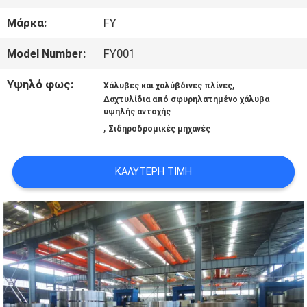
ΕΡΓΟΣΤΑΣΊΩΝ
Μάρκα:
FY
Model Number:
FY001
ΠΟΙΟΤΙΚΌΣ
Υψηλό φως:
,
Χάλυβες και χαλύβδινες πλίνες
Δαχτυλίδια από σφυρηλατημένο χάλυβα
ΈΛΕΓΧΟΣ
υψηλής αντοχής
,
Σιδηροδρομικές μηχανές
ΜΑΣ
ΚΑΛΎΤΕΡΗ ΤΙΜΉ
ΕΛΆΤΕ
ΣΕ
ΕΠΑΦΉ
ΜΕ