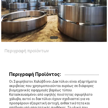
ΕΙΔΉΣΕΙΣ
ΖΗΤΉΣΤΕ
ΈΝΑ
ΑΠΌΣΠΑΣΜΑ
Περιγραφή προϊόντων
SITEMAP
Περιγραφή Προϊόντος:
PRIVACY
Οι Σφυρήλατοι Χαλύβδινοι Δακτύλιοι είναι εξαρτήματα
ακριβείας που χρησιμοποιούνται ευρέως σε διάφορες
POLICY
βιομηχανικές εφαρμογές βαρέως τύπου.
Κατασκευασμένοι από υψηλής ποιότητας σφυρήλατο
χάλυβα, αυτοί οι δακτύλιοι έχουν σχεδιαστεί για να
προσφέρουν εξαιρετική αντοχή, ανθεκτικότητα και
απόδοση υπό απαιτητικές συνθήκες. Το υλικό που