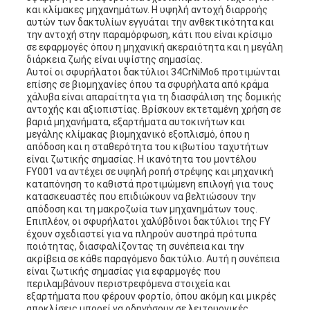
και κλίμακες μηχανημάτων. Η υψηλή αντοχή διαρροής
αυτών των δακτυλίων εγγυάται την ανθεκτικότητα και
την αντοχή στην παραμόρφωση, κάτι που είναι κρίσιμο
σε εφαρμογές όπου η μηχανική ακεραιότητα και η μεγάλη
διάρκεια ζωής είναι υψίστης σημασίας.
Αυτοί οι σφυρήλατοι δακτύλιοι 34CrNiMo6 προτιμώνται
επίσης σε βιομηχανίες όπου τα σφυρήλατα από κράμα
χάλυβα είναι απαραίτητα για τη διασφάλιση της δομικής
αντοχής και αξιοπιστίας. Βρίσκουν εκτεταμένη χρήση σε
βαριά μηχανήματα, εξαρτήματα αυτοκινήτων και
μεγάλης κλίμακας βιομηχανικό εξοπλισμό, όπου η
απόδοση και η σταθερότητα του κιβωτίου ταχυτήτων
είναι ζωτικής σημασίας. Η ικανότητα του μοντέλου
FY001 να αντέχει σε υψηλή ροπή στρέψης και μηχανική
καταπόνηση το καθιστά προτιμώμενη επιλογή για τους
κατασκευαστές που επιδιώκουν να βελτιώσουν την
απόδοση και τη μακροζωία των μηχανημάτων τους.
Επιπλέον, οι σφυρήλατοι χαλύβδινοι δακτύλιοι της FY
έχουν σχεδιαστεί για να πληρούν αυστηρά πρότυπα
ποιότητας, διασφαλίζοντας τη συνέπεια και την
ακρίβεια σε κάθε παραγόμενο δακτύλιο. Αυτή η συνέπεια
είναι ζωτικής σημασίας για εφαρμογές που
περιλαμβάνουν περιστρεφόμενα στοιχεία και
εξαρτήματα που φέρουν φορτίο, όπου ακόμη και μικρές
αποκλίσεις μπορεί να οδηγήσουν σε λειτουργικές