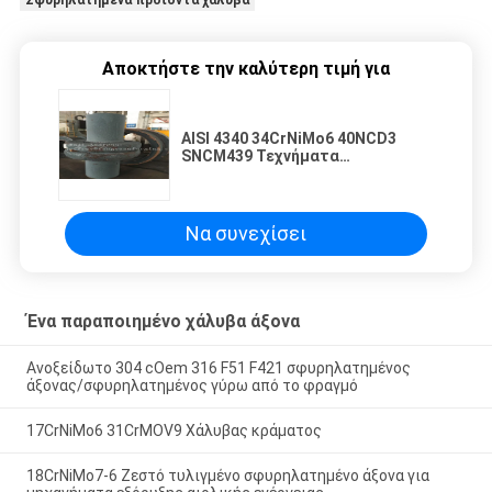
Αποκτήστε την καλύτερη τιμή για
AISI 4340 34CrNiMo6 40NCD3
SNCM439 Τεχνήματα
σφυρηλατημένου χάλυβα Άξονας
Q+T Θερμική επεξεργασία
Ακατέργαστη
Να συνεχίσει
Ένα παραποιημένο χάλυβα άξονα
Ανοξείδωτο 304 cOem 316 F51 F421 σφυρηλατημένος
άξονας/σφυρηλατημένος γύρω από το φραγμό
17CrNiMo6 31CrMOV9 Χάλυβας κράματος
18CrNiMo7-6 Ζεστό τυλιγμένο σφυρηλατημένο άξονα για