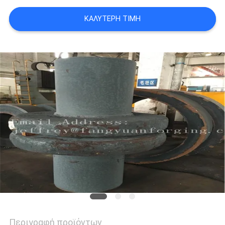
ΑΠΌΣΠΑΣΜΑ
ΚΑΛΎΤΕΡΗ ΤΙΜΉ
SITEMAP
PRIVACY
POLICY
Περιγραφή προϊόντων