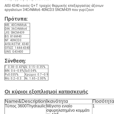
AISI 4340 κενός Q+T τραχύς θερμικής επεξεργασίας άξονων
εργαλείων 34CrNiMo6 40NCD3 SNCM439 που γυρίζουν
Πρότυπα:
ΜΒ: 40CrNiMoA
DIN: 36CrNiMo4
JIS: SNCM439
BS: 816M40
NF: 40NCD3
AISI/ASTM: 4340
ΟΠΩΣ: 1444-4340
UNS: G43400
Σύνθεση:
Γ: 0.38~0.43%
Si: 0.15~0.35%
ΜΝ: 0.6~0.8%
S≤0.04%
P≤0.035%
Χρώμιο: 0.7~0.9
Mo: 0.2~0.3
Νι: 1.65~2.00%
Οι κύριοι εξοπλισμοί κατασκευής
Name&Description
Ικανότητα
Ποσότητ
Τύπος 3600Thydraulic
Μέγιστο ενιαίο
1
σφυρηλατημένο κομμάτι