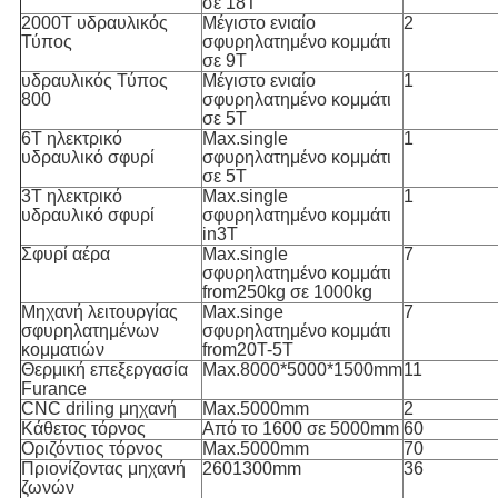
σε 18T
2000T υδραυλικός
Μέγιστο ενιαίο
2
Τύπος
σφυρηλατημένο κομμάτι
σε 9T
υδραυλικός Τύπος
Μέγιστο ενιαίο
1
800
σφυρηλατημένο κομμάτι
σε 5T
6T ηλεκτρικό
Max.single
1
υδραυλικό σφυρί
σφυρηλατημένο κομμάτι
σε 5T
3T ηλεκτρικό
Max.single
1
υδραυλικό σφυρί
σφυρηλατημένο κομμάτι
in3T
Σφυρί αέρα
Max.single
7
σφυρηλατημένο κομμάτι
from250kg σε 1000kg
Μηχανή λειτουργίας
Max.singe
7
σφυρηλατημένων
σφυρηλατημένο κομμάτι
κομματιών
from20T-5T
Θερμική επεξεργασία
Max.8000*5000*1500mm
11
Furance
CNC driling μηχανή
Max.5000mm
2
Κάθετος τόρνος
Από το 1600 σε 5000mm
60
Οριζόντιος τόρνος
Max.5000mm
70
Πριονίζοντας μηχανή
2601300mm
36
ζωνών