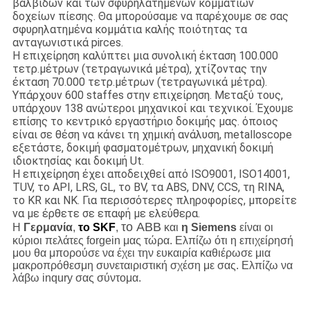
βαλβίδων και των σφυρηλατημένων κομματιών
δοχείων πίεσης. Θα μπορούσαμε να παρέχουμε σε σας
σφυρηλατημένα κομμάτια καλής ποιότητας τα
ανταγωνιστικά pirces.
Η επιχείρηση καλύπτει μια συνολική έκταση 100.000
τετρ.μέτρων (τετραγωνικά μέτρα), χτίζοντας την
έκταση 70.000 τετρ.μέτρων (τετραγωνικά μέτρα).
Υπάρχουν 600 staffes στην επιχείρηση. Μεταξύ τους,
υπάρχουν 138 ανώτεροι μηχανικοί και τεχνικοί. Έχουμε
επίσης το κεντρικό εργαστήριο δοκιμής μας. όποιος
είναι σε θέση να κάνει τη χημική ανάλυση, metalloscope
εξετάστε, δοκιμή φασματομέτρων, μηχανική δοκιμή
ιδιοκτησίας και δοκιμή Ut.
Η επιχείρηση έχει αποδειχθεί από ISO9001, ISO14001,
TUV, το API, LRS, GL, το BV, τα ABS, DNV, CCS, τη RINA,
το KR και NK. Για περισσότερες πληροφορίες, μπορείτε
να με έρθετε σε επαφή με ελεύθερα.
το ABB
Η
Γερμανία
,
το SKF
,
και
η Siemens
είναι οι
κύριοι πελάτες forgein μας τώρα. Ελπίζω ότι η επιχείρησή
μου θα μπορούσε να έχει την ευκαιρία καθιέρωσε μια
μακροπρόθεσμη συνεταιριστική σχέση με σας. Ελπίζω να
λάβω inqury σας σύντομα.