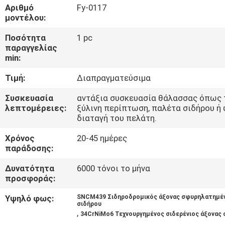
Αριθμό
Fy-0117
μοντέλου:
ΠΟΙΟΤΙΚΌΣ
ΈΛΕΓΧΟΣ
Ποσότητα
1 pc
παραγγελίας
min:
ΜΑΣ
Τιμή:
Διαπραγματεύσιμα
ΕΛΆΤΕ
Συσκευασία
αντάξια συσκευασία θάλασσας όπως 
ΣΕ
λεπτομέρειες:
ξύλινη περίπτωση, παλέτα σιδήρου ή
διαταγή του πελάτη.
ΕΠΑΦΉ
ΜΕ
Χρόνος
20-45 ημέρες
παράδοσης:
Δυνατότητα
6000 τόνοι το μήνα
ΕΙΔΉΣΕΙΣ
προσφοράς:
Υψηλό φως:
SNCM439 Σιδηροδρομικός άξονας σφυρηλατημέ
ΖΗΤΉΣΤΕ
σιδήρου
,
34CrNiMo6 Τεχνουργημένος σιδερένιος άξονας 
ΈΝΑ