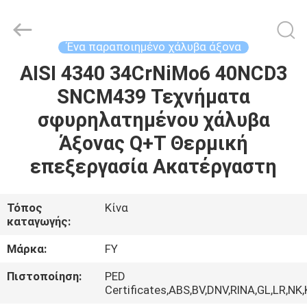
Ringlike
Forging
And
Flange
Co.,
Ένα παραποιημένο χάλυβα άξονα
Ltd..
All
Rights
AISI 4340 34CrNiMo6 40NCD3
ΣΠΊΤΙ
Reserved.
SNCM439 Τεχνήματα
ΠΡΟΪΌΝΤΑ
σφυρηλατημένου χάλυβα
Άξονας Q+T Θερμική
ΒΊΝΤΕΟ
επεξεργασία Ακατέργαστη
ΠΕΡΊΠΟΥ
Τόπος
Κίνα
καταγωγής:
ΕΜΕΊΣ
Μάρκα:
FY
ΓΎΡΟΣ
Πιστοποίηση:
PED
ΕΡΓΟΣΤΑΣΊΩΝ
Certificates,ABS,BV,DNV,RINA,GL,LR,NK