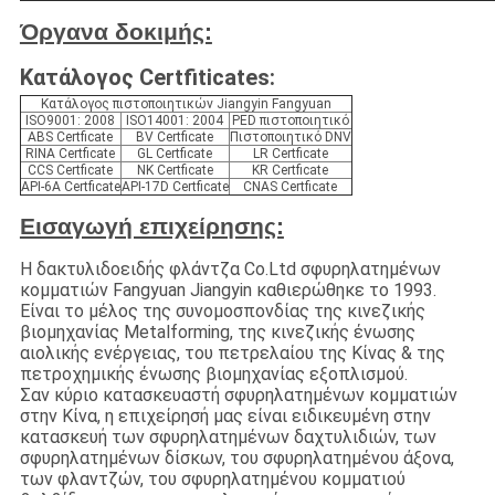
Όργανα δοκιμής:
Κατάλογος Certfiticates:
Κατάλογος πιστοποιητικών Jiangyin Fangyuan
ISO9001: 2008
ISO14001: 2004
PED πιστοποιητικό
ABS Certficate
BV Certficate
Πιστοποιητικό DNV
RINA Certficate
GL Certficate
LR Certficate
CCS Certficate
NK Certficate
KR Certficate
API-6A Certficate
API-17D Certficate
CNAS Certficate
Εισαγωγή επιχείρησης:
Η δακτυλιδοειδής φλάντζα Co.Ltd σφυρηλατημένων
κομματιών Fangyuan Jiangyin καθιερώθηκε το 1993.
Είναι το μέλος της συνομοσπονδίας της κινεζικής
βιομηχανίας Metalforming, της κινεζικής ένωσης
αιολικής ενέργειας, του πετρελαίου της Κίνας & της
πετροχημικής ένωσης βιομηχανίας εξοπλισμού.
Σαν κύριο κατασκευαστή σφυρηλατημένων κομματιών
στην Κίνα, η επιχείρησή μας είναι ειδικευμένη στην
κατασκευή των σφυρηλατημένων δαχτυλιδιών, των
σφυρηλατημένων δίσκων, του σφυρηλατημένου άξονα,
των φλαντζών, του σφυρηλατημένου κομματιού