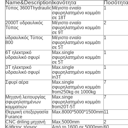
Name&Description
Ικανότητα
Ποσότητ
Τύπος 3600Thydraulic
Μέγιστο ενιαίο
1
σφυρηλατημένο κομμάτι
σε 18T
2000T υδραυλικός
Μέγιστο ενιαίο
2
Τύπος
σφυρηλατημένο κομμάτι
σε 9T
υδραυλικός Τύπος
Μέγιστο ενιαίο
1
800
σφυρηλατημένο κομμάτι
σε 5T
6T ηλεκτρικό
Max.single
1
υδραυλικό σφυρί
σφυρηλατημένο κομμάτι
σε 5T
3T ηλεκτρικό
Max.single
1
υδραυλικό σφυρί
σφυρηλατημένο κομμάτι
in3T
Σφυρί αέρα
Max.single
7
σφυρηλατημένο κομμάτι
from250kg σε 1000kg
Μηχανή λειτουργίας
Max.singe
7
σφυρηλατημένων
σφυρηλατημένο κομμάτι
κομματιών
from20T-5T
Θερμική επεξεργασία
Max.8000*5000*1500mm
11
Furance
CNC driling μηχανή
Max.5000mm
2
Κάθετος τόρνος
Από το 1600 σε 5000mm
60