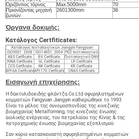
Οριζόντιος τόρνος
Max.5000mm
70
Πριονίζοντας μηχανή
2601300mm
36
ζωνών
Όργανα δοκιμής:
Κατάλογος Certfiticates:
Κατάλογος πιστοποιητικών Jiangyin Fangyuan
ISO9001: 2008
ISO14001: 2004
PED πιστοποιητικό
ABS Certficate
BV Certficate
Πιστοποιητικό DNV
RINA Certficate
GL Certficate
LR Certficate
CCS Certficate
NK Certficate
KR Certficate
API-6A Certficate
API-17D Certficate
CNAS Certficate
Εισαγωγή επιχείρησης:
Η δακτυλιδοειδής φλάντζα Co.Ltd σφυρηλατημένων
κομματιών Fangyuan Jiangyin καθιερώθηκε το 1993.
Είναι το μέλος της συνομοσπονδίας της κινεζικής
βιομηχανίας Metalforming, της κινεζικής ένωσης
αιολικής ενέργειας, του πετρελαίου της Κίνας & της
πετροχημικής ένωσης βιομηχανίας εξοπλισμού.
Σαν κύριο κατασκευαστή σφυρηλατημένων κομματιών