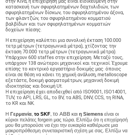
στην Κίνα, η επιχείρησή μας είναι ειδικευμένη στην
κατασκευή των σφυρηλατημένων δαχτυλιδιών, των
σφυρηλατημένων δίσκων, του σφυρηλατημένου άξονα,
των φλαντζών, του σφυρηλατημένου κομματιού
βαλβίδων και των σφυρηλατημένων κομματιών
δοχείων πίεσης.
Η επιχείρηση καλύπτει μια συνολική έκταση 100.000
τετρ.μέτρων (τετραγωνικά μέτρα), χτίζοντας την
έκταση 70.000 τετρ.μέτρων (τετραγωνικά μέτρα).
Υπάρχουν 600 staffes στην επιχείρηση. Μεταξύ τους,
υπάρχουν 138 ανώτεροι μηχανικοί και τεχνικοί. Έχουμε
επίσης το κεντρικό εργαστήριο δοκιμής μας. όποιος
είναι σε θέση να κάνει τη χημική ανάλυση, metalloscope
εξετάστε, δοκιμή φασματομέτρων, μηχανική δοκιμή
ιδιοκτησίας και δοκιμή Ut.
Η επιχείρηση έχει αποδειχθεί από ISO9001, ISO14001,
TUV, το API, LRS, GL, το BV, τα ABS, DNV, CCS, τη RINA,
το KR και NK.
το ABB
Η
Γερμανία
,
το SKF
,
και
η Siemens
είναι οι
κύριοι πελάτες forgein μας τώρα. Ελπίζω ότι η επιχείρησή
μου θα μπορούσε να έχει την ευκαιρία καθιέρωσε μια
μακροπρόθεσμη συνεταιριστική σχέση με σας. Ελπίζω να