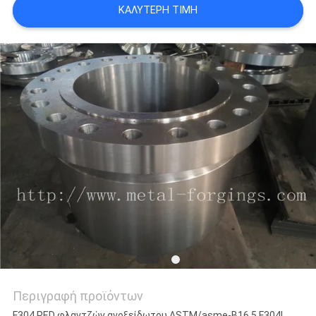
ΚΑΛΎΤΕΡΗ ΤΙΜΉ
ΑΠΌΣΠΑΣΜΑ
SITEMAP
PRIVACY
POLICY
Περιγραφή προϊόντων
F304 PED φλαντζών ανοξείδωτου ASTM/asme-B16.5 F304L