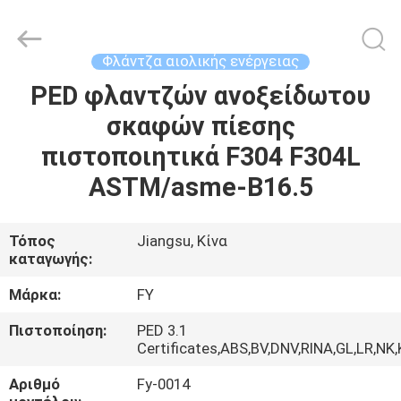
Ringlike
Forging
And
Flange
Co.,
Φλάντζα αιολικής ενέργειας
Ltd..
All
Rights
PED φλαντζών ανοξείδωτου
ΣΠΊΤΙ
Reserved.
σκαφών πίεσης
ΠΡΟΪΌΝΤΑ
πιστοποιητικά F304 F304L
ASTM/asme-B16.5
ΒΊΝΤΕΟ
Τόπος
Jiangsu, Κίνα
καταγωγής:
ΠΕΡΊΠΟΥ
ΕΜΕΊΣ
Μάρκα:
FY
Πιστοποίηση:
PED 3.1
ΓΎΡΟΣ
Certificates,ABS,BV,DNV,RINA,GL,LR,NK
ΕΡΓΟΣΤΑΣΊΩΝ
Αριθμό
Fy-0014