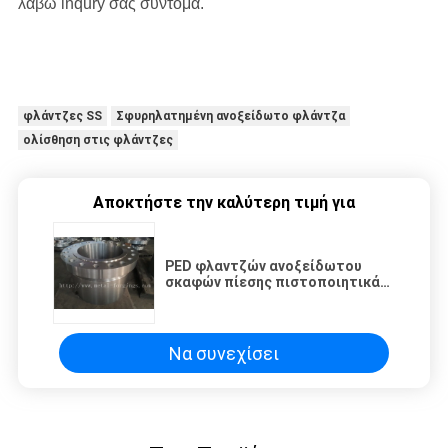
λάβω inqury σας σύντομα.
φλάντζες SS
Σφυρηλατημένη ανοξείδωτο φλάντζα
ολίσθηση στις φλάντζες
Αποκτήστε την καλύτερη τιμή για
PED φλαντζών ανοξείδωτου
σκαφών πίεσης πιστοποιητικά
F304 F304L ASTM/asme-B16.5
Να συνεχίσει