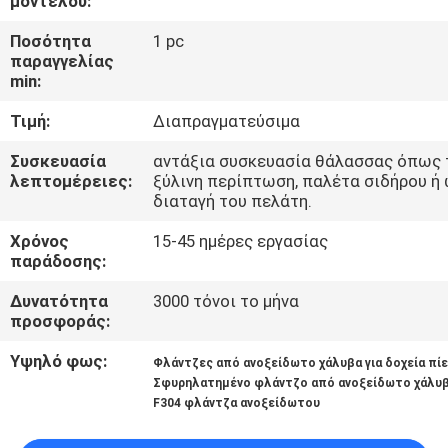
μοντέλου:
ΠΟΙΟΤΙΚΌΣ
Ποσότητα
1 pc
παραγγελίας
ΈΛΕΓΧΟΣ
min:
Τιμή:
Διαπραγματεύσιμα
ΜΑΣ
Συσκευασία
αντάξια συσκευασία θάλασσας όπως 
ΕΛΆΤΕ
λεπτομέρειες:
ξύλινη περίπτωση, παλέτα σιδήρου ή
διαταγή του πελάτη.
ΣΕ
ΕΠΑΦΉ
Χρόνος
15-45 ημέρες εργασίας
παράδοσης:
ΜΕ
Δυνατότητα
3000 τόνοι το μήνα
προσφοράς:
ΕΙΔΉΣΕΙΣ
Υψηλό φως:
Φλάντζες από ανοξείδωτο χάλυβα για δοχεία πί
Σφυρηλατημένο φλάντζο από ανοξείδωτο χάλυ
ΖΗΤΉΣΤΕ
F304 φλάντζα ανοξείδωτου
ΈΝΑ