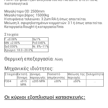
πιστοποιητικά
Μεγαλύτερο OD: 2500mm
Μεγαλύτερο βάρος: 15000kg
Η επιφάνεια τελειώνει: 3.2um RA ή όπως απαιτείται.
Μείωση λ. σφυρηλατημένων κομματιών: 3.1 ή όπως απαιτείται
Κατεργασία Rought ή κατεργασία Finis
Στοιχείο:
Γ: ≤0.08%
Si≤1%
ΜΝ: ≤2.00%
P≤0.045%
S≤0.030%
Νι: 8%~11%
Χρώμιο: 18.0~20.0%
Θερμική επεξεργασία
:: Λύση
Μηχανικές ιδιότητες:
Στοιχείο
Εκτατή
Δύναμη
Ποσοστό
Μείωση της
Σκληρότητα
δύναμη
παραγωγής
επιμήκυνσης
περιοχής
F304
≥515
≥205 MPA
≥30%
≥50%
…
MPA
Οι κύριοι εξοπλισμοί κατασκευής: