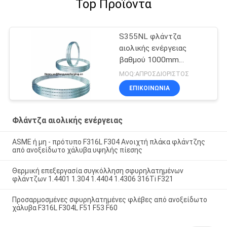
Top Προϊόντα
S355NL φλάντζα
αιολικής ενέργειας
βαθμού 1000mm
7600mm
MOQ:ΑΠΡΟΣΔΙΟΡΙΣΤΟΣ
ΕΠΙΚΟΙΝΩΝΊΑ
Φλάντζα αιολικής ενέργειας
ASME ή μη - πρότυπο F316L F304 Ανοιχτή πλάκα φλάντζης
από ανοξείδωτο χάλυβα υψηλής πίεσης
Θερμική επεξεργασία συγκόλληση σφυρηλατημένων
φλάντζων 1.4401 1.304 1.4404 1.4306 316Ti F321
Προσαρμοσμένες σφυρηλατημένες φλέβες από ανοξείδωτο
χάλυβα F316L F304L F51 F53 F60