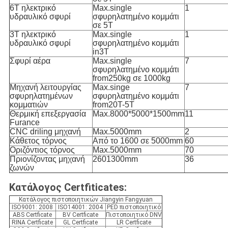
6T ηλεκτρικό
Max.single
1
υδραυλικό σφυρί
σφυρηλατημένο κομμάτι
σε 5T
3T ηλεκτρικό
Max.single
1
υδραυλικό σφυρί
σφυρηλατημένο κομμάτι
in3T
Σφυρί αέρα
Max.single
7
σφυρηλατημένο κομμάτι
from250kg σε 1000kg
Μηχανή λειτουργίας
Max.singe
7
σφυρηλατημένων
σφυρηλατημένο κομμάτι
κομματιών
from20T-5T
Θερμική επεξεργασία
Max.8000*5000*1500mm
11
Furance
CNC driling μηχανή
Max.5000mm
2
Κάθετος τόρνος
Από το 1600 σε 5000mm
60
Οριζόντιος τόρνος
Max.5000mm
70
Πριονίζοντας μηχανή
2601300mm
36
ζωνών
Κατάλογος Certfiticates:
Κατάλογος πιστοποιητικών Jiangyin Fangyuan
ISO9001: 2008
ISO14001: 2004
PED πιστοποιητικό
ABS Certficate
BV Certficate
Πιστοποιητικό DNV
RINA Certficate
GL Certficate
LR Certficate