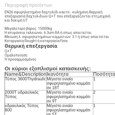
Περιγραφή προϊόντων
EN26 σφυρηλατημένο δαχτυλίδι καυτό - κυλημένη θερμική
επεξεργασία δαχτυλιδιών Q+T που επεξεργάζονται στη μηχανή
και δοκιμή UT
Μεγαλύτερο βάρος: 15000kg
Η επιφάνεια τελειώνει: 6.3um RA ή όπως απαιτείται.
Μείωση λ. σφυρηλατημένων κομματιών: 3.1 ή όπως απαιτείται
Κατεργασία Rought ή κατεργασία Finis
Θερμική επεξεργασία
:
Q+T
Ομαλοποίηση
Ή προσαρμοσμένος
Οι κύριοι εξοπλισμοί κατασκευής:
Name&Description
Ικανότητα
Ποσότητ
Τύπος 3600Thydraulic
Μέγιστο ενιαίο
1
σφυρηλατημένο κομμάτι
σε 18T
2000T υδραυλικός
Μέγιστο ενιαίο
2
Τύπος
σφυρηλατημένο κομμάτι
σε 9T
υδραυλικός Τύπος
Μέγιστο ενιαίο
1
800
σφυρηλατημένο κομμάτι
σε 5T