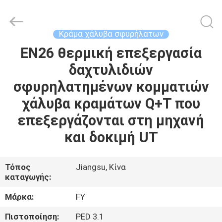
Ringlike
Forging
And
Flange
Co.,
Κράμα χάλυβα σφυρήλατων
Ltd..
All
Rights
EN26 θερμική επεξεργασία
ΣΠΊΤΙ
Reserved.
δαχτυλιδιών
ΠΡΟΪΌΝΤΑ
σφυρηλατημένων κομματιών
χάλυβα κραμάτων Q+T που
ΒΊΝΤΕΟ
επεξεργάζονται στη μηχανή
και δοκιμή UT
ΠΕΡΊΠΟΥ
ΕΜΕΊΣ
Τόπος
Jiangsu, Κίνα
καταγωγής:
ΓΎΡΟΣ
Μάρκα:
FY
ΕΡΓΟΣΤΑΣΊΩΝ
Πιστοποίηση:
PED 3.1