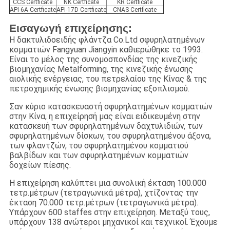
CCS Certficate
NK Certficate
KR Certficate
API-6A Certficate
API-17D Certficate
CNAS Certficate
Εισαγωγή επιχείρησης:
Η δακτυλιδοειδής φλάντζα Co.Ltd σφυρηλατημένων
κομματιών Fangyuan Jiangyin καθιερώθηκε το 1993.
Είναι το μέλος της συνομοσπονδίας της κινεζικής
βιομηχανίας Metalforming, της κινεζικής ένωσης
αιολικής ενέργειας, του πετρελαίου της Κίνας & της
πετροχημικής ένωσης βιομηχανίας εξοπλισμού.
Σαν κύριο κατασκευαστή σφυρηλατημένων κομματιών
στην Κίνα, η επιχείρησή μας είναι ειδικευμένη στην
κατασκευή των σφυρηλατημένων δαχτυλιδιών, των
σφυρηλατημένων δίσκων, του σφυρηλατημένου άξονα,
των φλαντζών, του σφυρηλατημένου κομματιού
βαλβίδων και των σφυρηλατημένων κομματιών
δοχείων πίεσης.
Η επιχείρηση καλύπτει μια συνολική έκταση 100.000
τετρ.μέτρων (τετραγωνικά μέτρα), χτίζοντας την
έκταση 70.000 τετρ.μέτρων (τετραγωνικά μέτρα).
Υπάρχουν 600 staffes στην επιχείρηση. Μεταξύ τους,
υπάρχουν 138 ανώτεροι μηχανικοί και τεχνικοί. Έχουμε