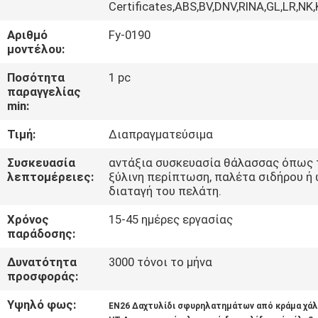
Certificates,ABS,BV,DNV,RINA,GL,LR,NK
ΠΟΙΟΤΙΚΌΣ
Αριθμό
Fy-0190
μοντέλου:
ΈΛΕΓΧΟΣ
Ποσότητα
1 pc
παραγγελίας
ΜΑΣ
min:
ΕΛΆΤΕ
Τιμή:
Διαπραγματεύσιμα
ΣΕ
Συσκευασία
αντάξια συσκευασία θάλασσας όπως 
ΕΠΑΦΉ
λεπτομέρειες:
ξύλινη περίπτωση, παλέτα σιδήρου ή
διαταγή του πελάτη.
ΜΕ
Χρόνος
15-45 ημέρες εργασίας
παράδοσης:
ΕΙΔΉΣΕΙΣ
Δυνατότητα
3000 τόνοι το μήνα
προσφοράς:
ΖΗΤΉΣΤΕ
Υψηλό φως:
EN26 Δαχτυλίδι σφυρηλατημάτων από κράμα χά
ΈΝΑ