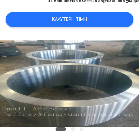
UT Δοκιμαστικό πλαστικό δαχτυλίδι από χάλυβ
ΑΠΌΣΠΑΣΜΑ
ΚΑΛΎΤΕΡΗ ΤΙΜΉ
SITEMAP
PRIVACY
POLICY