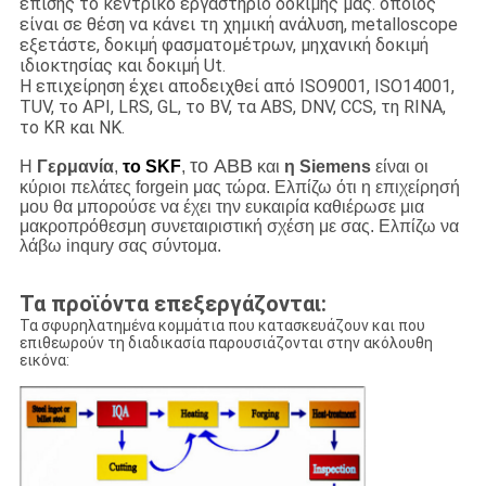
επίσης το κεντρικό εργαστήριο δοκιμής μας. όποιος
είναι σε θέση να κάνει τη χημική ανάλυση, metalloscope
εξετάστε, δοκιμή φασματομέτρων, μηχανική δοκιμή
ιδιοκτησίας και δοκιμή Ut.
Η επιχείρηση έχει αποδειχθεί από ISO9001, ISO14001,
TUV, το API, LRS, GL, το BV, τα ABS, DNV, CCS, τη RINA,
το KR και NK.
το ABB
Η
Γερμανία
,
το SKF
,
και
η Siemens
είναι οι
κύριοι πελάτες forgein μας τώρα. Ελπίζω ότι η επιχείρησή
μου θα μπορούσε να έχει την ευκαιρία καθιέρωσε μια
μακροπρόθεσμη συνεταιριστική σχέση με σας. Ελπίζω να
λάβω inqury σας σύντομα.
Τα προϊόντα επεξεργάζονται:
Τα σφυρηλατημένα κομμάτια που κατασκευάζουν και που
επιθεωρούν τη διαδικασία παρουσιάζονται στην ακόλουθη
εικόνα: