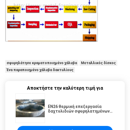
σφυρηλάτησε κραματοποιημένο χάλυβα
Μεταλλικός δίσκος
Ένα παραποιημένο χάλυβα δακτυλίους
Αποκτήστε την καλύτερη τιμή για
EN26 θερμική επεξεργασία
δαχτυλιδιών σφυρηλατημένων
κομματιών χάλυβα κραμάτων
Q+T που επεξεργάζονται στη
μηχανή και δοκιμή UT