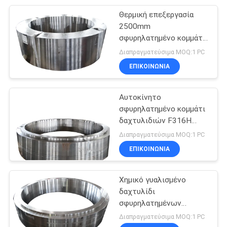
Θερμική επεξεργασία
46
2500mm
ανοξείδωτο
σφυρηλατημένο κομμάτι
ανοξείδωτου DIN 1,4301
Διαπραγματεύσιμα MOQ:1 PC
χάλυβα
ΕΠΙΚΟΙΝΩΝΊΑ
σφυρηλάτηση
Αυτοκίνητο
σφυρηλατημένο κομμάτι
δαχτυλιδιών F316H
11
κυλημένο S31609
Διαπραγματεύσιμα MOQ:1 PC
Φλάντζα χάλυβα
ΕΠΙΚΟΙΝΩΝΊΑ
άνθρακα
Χημικό γυαλισμένο
δαχτυλίδι
σφυρηλατημένων
κομματιών ανοξείδωτου
Διαπραγματεύσιμα MOQ:1 PC
1,4006