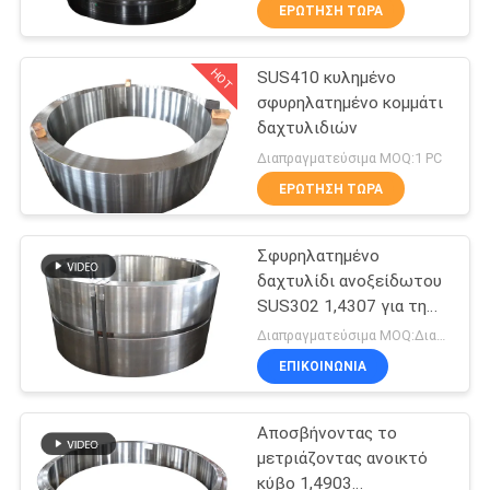
ΕΡΏΤΗΣΗ ΤΏΡΑ
ΠΟΙΟΤΙΚΌΣ
HOT
SUS410 κυλημένο
ΈΛΕΓΧΟΣ
32
σφυρηλατημένο κομμάτι
δαχτυλιδιών
Σφυρηλατημένα
ΜΑΣ
Διαπραγματεύσιμα MOQ:1 PC
μανίκια
ΕΛΆΤΕ
ΕΡΏΤΗΣΗ ΤΏΡΑ
ΣΕ
Σφυρηλατημένο
ΕΠΑΦΉ
δαχτυλίδι ανοξείδωτου
ΜΕ
SUS302 1,4307 για τη
27
μεταλλουργία
Διαπραγματεύσιμα MOQ:Διαπραγματεύσιμος
Σφυρηλατημένα
ΕΙΔΉΣΕΙΣ
ΕΠΙΚΟΙΝΩΝΊΑ
κυλημένα
Αποσβήνοντας το
ΖΗΤΉΣΤΕ
δαχτυλίδια
μετριάζοντας ανοικτό
ΈΝΑ
κύβο 1,4903