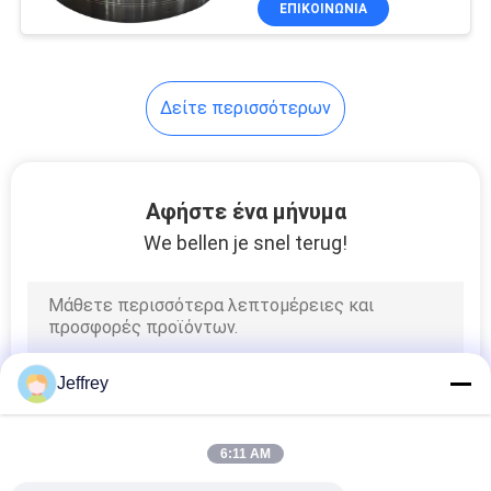
ΕΠΙΚΟΙΝΩΝΊΑ
4
Σφυρηλατημένα
κενά ροδών
Δείτε περισσότερων
Αφήστε ένα μήνυμα
We bellen je snel terug!
3
Κενά χάλυβα
Jeffrey
6:11 AM
24