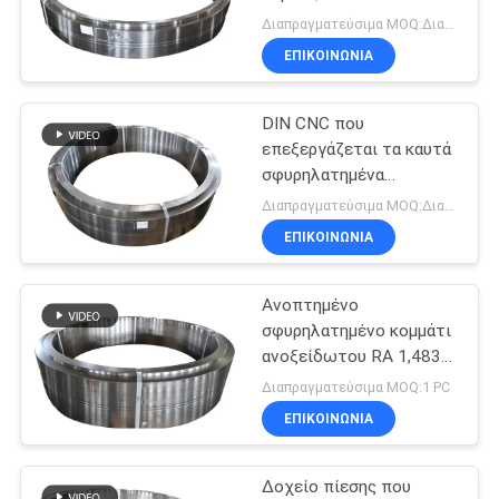
σφυρηλατημένο κομμάτι
ΑΠΌΣΠΑΣΜΑ
Διαπραγματεύσιμα MOQ:Διαπραγματεύσιμος
ανοξείδωτου
ΕΠΙΚΟΙΝΩΝΊΑ
14
SITEMAP
Φλάντζα αιολικής
DIN CNC που
επεξεργάζεται τα καυτά
ενέργειας
PRIVACY
σφυρηλατημένα
κυλημένα δαχτυλίδια
POLICY
Διαπραγματεύσιμα MOQ:Διαπραγματεύσιμος
250cm στη μηχανή
ΕΠΙΚΟΙΝΩΝΊΑ
Ανοπτημένο
27
σφυρηλατημένο κομμάτι
Κράμα χάλυβα
ανοξείδωτου RA 1,4835
3.2um
Διαπραγματεύσιμα MOQ:1 PC
σφυρήλατων
ΕΠΙΚΟΙΝΩΝΊΑ
Δοχείο πίεσης που