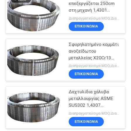
επεξεργάζεται 250cm
στη μηχανή 1,4301
15
σφυρηλατημένα
Διαπραγματεύσιμα MOQ:Διαπραγματεύσιμος
δαχτυλίδια χάλυβα
σφυρηλατημένος
ΕΠΙΚΟΙΝΩΝΊΑ
δίσκος
Σφυρηλατημένο κομμάτι
ανοξείδωτου
μεταλλείας X20Cr13
1,4021 SUS420JI
Διαπραγματεύσιμα MOQ:Διαπραγματεύσιμος
ΕΠΙΚΟΙΝΩΝΊΑ
23
Σφυρηλατημένα
Δαχτυλίδια χάλυβα
μεταλλουργίας ASME
κενά εργαλείων
SUS302 1,4307
σφυρηλατημένα
Διαπραγματεύσιμα MOQ:Διαπραγματεύσιμος
ΕΠΙΚΟΙΝΩΝΊΑ