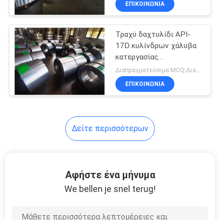
ΕΠΙΚΟΙΝΩΝΊΑ
4
Σφυρηλατημένα
Τραχύ δαχτυλίδι API-
κενά ροδών
17D κυλίνδρων χάλυβα
κατεργασίας
σφυρηλατημένο
Διαπραγματεύσιμα MOQ:Διαπραγματεύσιμος
14000Kg για μηχανικό
ΕΠΙΚΟΙΝΩΝΊΑ
3
Δείτε περισσότερων
Κενά χάλυβα
Αφήστε ένα μήνυμα
We bellen je snel terug!
24